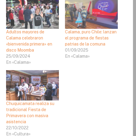
Adultos mayores de
Calama, puro Chile: lanzan
Calama celebraron
el programa de fiestas
«bienvenida primera» en
patrias de la comuna
disco Moomba
01/09/2025
25/09/2024
En «Calama»
En «Calama»
Chuquicamata realiza su
tradicional Fiesta de
Primavera con masiva
asistencia
22/10/2022
En «Cultura»