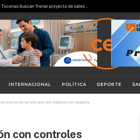
Comunidades de Peine y Toconao buscan frenar proyecto de sales de potasio en el Salar de Atacama
INTERNACIONAL
POLÍTICA
DEPORTE
SA
arreteros en la ruta que une Calama con Ayquina
ón con controles