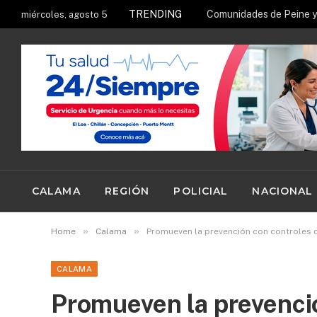
TRENDING
miércoles, agosto 5
CALAMA
REGIÓN
POLICIAL
NACIONAL
»
»
Home
Calama
Promueven la prevención con controles c
CALAMA
Promueven la prevenci