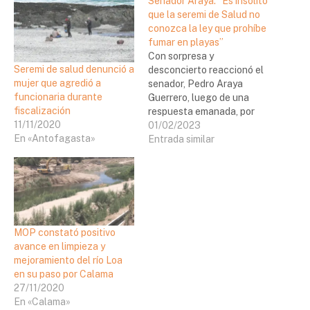
Senador Araya: “Es insólito
que la seremi de Salud no
conozca la ley que prohíbe
fumar en playas”
Con sorpresa y
Seremi de salud denunció a
desconcierto reaccionó el
mujer que agredió a
senador, Pedro Araya
funcionaria durante
Guerrero, luego de una
fiscalización
respuesta emanada, por
11/11/2020
escrito, desde la SEREMI
01/02/2023
En «Antofagasta»
de Salud, la que evidenció
Entrada similar
desconocimiento, por una
parte, del contenido de la
ley que prohíbe fumar en
playas, lagos y ríos, y por
otra, de las atribuciones
que le…
MOP constató positivo
avance en limpieza y
mejoramiento del río Loa
en su paso por Calama
27/11/2020
En «Calama»