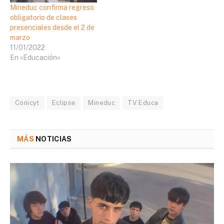
Mineduc confirma regreso
obligatorio de clases
presenciales desde el 2 de
marzo
11/01/2022
En «Educación»
Conicyt
Eclipse
Mineduc
TV Educa
MÁS
NOTICIAS