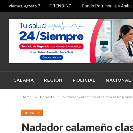
TRENDING
viernes, agosto 7
CALAMA
REGIÓN
POLICIAL
NACIONAL
»
»
Home
Deporte
Nadador calameño clasifica al Regional
DEPORTE
Nadador calameño clasi