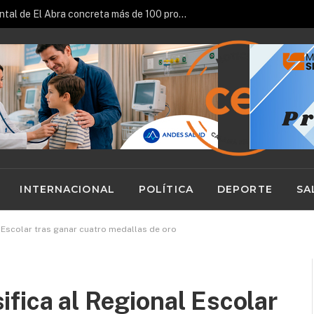
Fondo Patrimonial y Ambiental de El Abra concreta más de 100 proyectos impulsados en la región
INTERNACIONAL
POLÍTICA
DEPORTE
SA
 Escolar tras ganar cuatro medallas de oro
fica al Regional Escolar