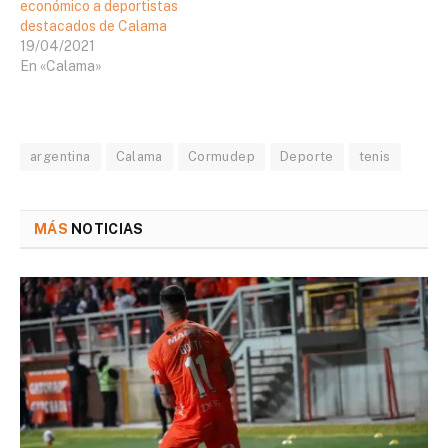
económico a deportistas
destacados de Calama
19/04/2021
En «Calama»
argentina
Calama
Cormudep
Deporte
tenis
MÁS
NOTICIAS