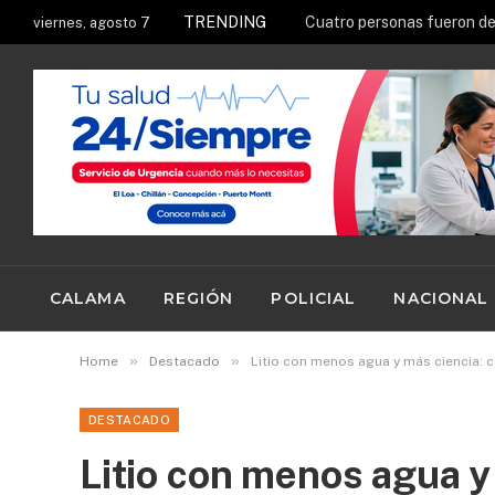
TRENDING
Ruta Patrimonial del Salit
viernes, agosto 7
CALAMA
REGIÓN
POLICIAL
NACIONAL
»
»
Home
Destacado
Litio con menos agua y más ciencia: c
DESTACADO
Litio con menos agua y