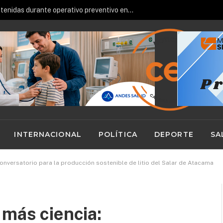
re toma fuerza con alianza institucional
INTERNACIONAL
POLÍTICA
DEPORTE
SA
onversatorio para la producción sostenible de litio del Salar de Atacama
 más ciencia: