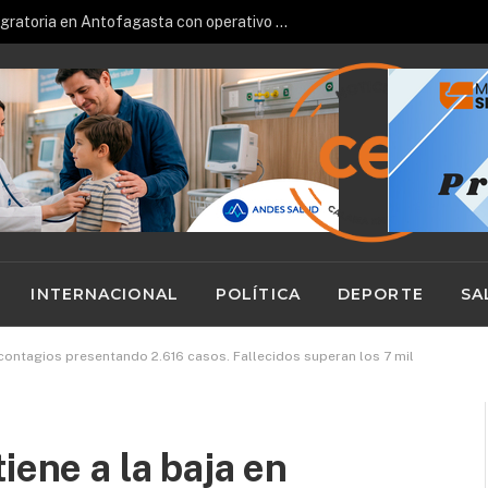
Universidad de Antofagasta suma 17 nuevos residentes para hacer frente al déficit de médicos especialistas en el norte
INTERNACIONAL
POLÍTICA
DEPORTE
SA
n contagios presentando 2.616 casos. Fallecidos superan los 7 mil
iene a la baja en