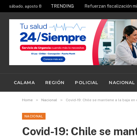
TRENDING
sábado, agosto 8
CALAMA
REGIÓN
POLICIAL
NACIONAL
»
»
Home
Nacional
Covid-19: Chile se mantiene a la baja e
NACIONAL
Covid-19: Chile se mant