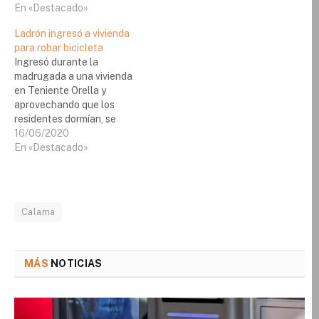
En «Destacado»
Ladrón ingresó a vivienda
para robar bicicleta
Ingresó durante la
madrugada a una vivienda
en Teniente Orella y
aprovechando que los
residentes dormían, se
llevó una bicicleta que se
16/06/2020
encontraba en el
En «Destacado»
antejardín. Sin embargo
esto fue detectado por los
dueños de casa, quienes
denunciaron lo ocurrido a
Calama
personal de Carabineros, a
quienes entregaron una
descripción del…
MÁS
NOTICIAS