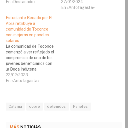
En «Destacado»
27/01/2024
En «Antofagasta»
Estudiante Becado por El
Abra retribuye a
comunidad de Toconce
con mejoras en paneles
solares
La comunidad de Toconce
comenzó a ver reflejado el
compromiso de uno de los
jóvenes beneficiarios con
la Beca Indígena
entregada por Minera El
23/02/2023
Abra, quien estuvo en la
En «Antofagasta»
localidad realizando
trabajos previos a lo que
será el cableado que dará
energía eléctrica desde los
Calama
cobre
detenidos
Paneles
paneles solares a la sede…
MÁS
NOTICIAS