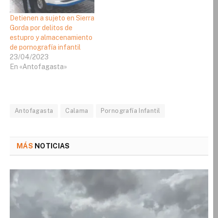
Detienen a sujeto en Sierra
Gorda por delitos de
estupro y almacenamiento
de pornografía infantil
23/04/2023
En «Antofagasta»
Antofagasta
Calama
Pornografía Infantil
MÁS
NOTICIAS