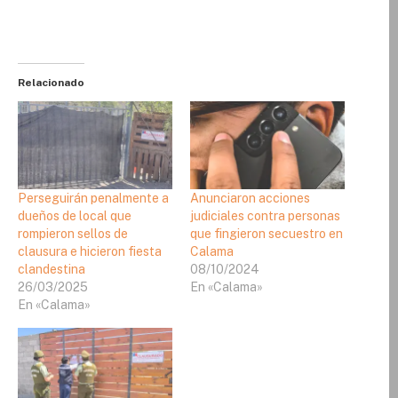
Relacionado
Perseguirán penalmente a
Anunciaron acciones
dueños de local que
judiciales contra personas
rompieron sellos de
que fingieron secuestro en
clausura e hicieron fiesta
Calama
clandestina
08/10/2024
26/03/2025
En «Calama»
En «Calama»