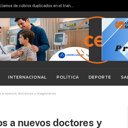
Sernac oficia a Bipay por reclamos de cobros duplicados en el transporte público
INTERNACIONAL
POLÍTICA
DEPORTE
SA
 a nuevos doctores y magísteres
s a nuevos doctores y