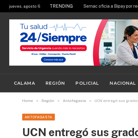
TRENDING
jueves, agosto 6
CALAMA
REGIÓN
POLICIAL
NACIONAL
»
»
»
Home
Región
Antofagasta
UCN entregó sus grados
ANTOFAGASTA
UCN entregó sus grado