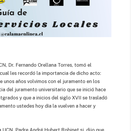
CN, Dr. Fernando Orellana Torres, tomó el
cual les recordó la importancia de dicho acto:
e unos años volvimos con el juramento en los
a del juramento universitario que se inició hace
grados y que a inicios del siglo XVII se trasladó
amento ustedes hoy día la vuelven a hacer y
la UCN, Padre André Hubert Robinet sj, dijo que