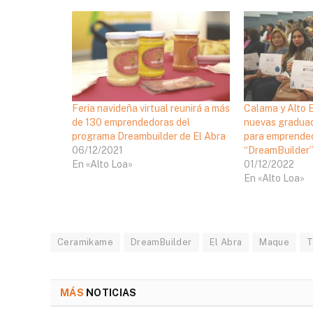
Feria navideña virtual reunirá a más
Calama y Alto E
de 130 emprendedoras del
nuevas graduad
programa Dreambuilder de El Abra
para emprende
06/12/2021
“DreamBuilder”
En «Alto Loa»
01/12/2022
En «Alto Loa»
Ceramikame
DreamBuilder
El Abra
Maque
T
MÁS
NOTICIAS