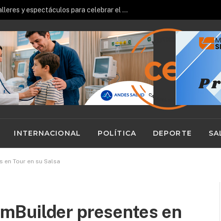
Antofagasta: prisión preventiva para imputada por estafa reiterada de $23 millones
INTERNACIONAL
POLÍTICA
DEPORTE
SA
 en Tour en su Salsa
mBuilder presentes en