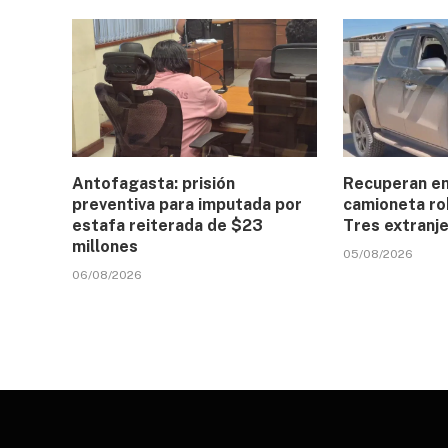
Antofagasta: prisión
Recuperan e
preventiva para imputada por
camioneta ro
estafa reiterada de $23
Tres extranj
millones
05/08/2026
06/08/2026