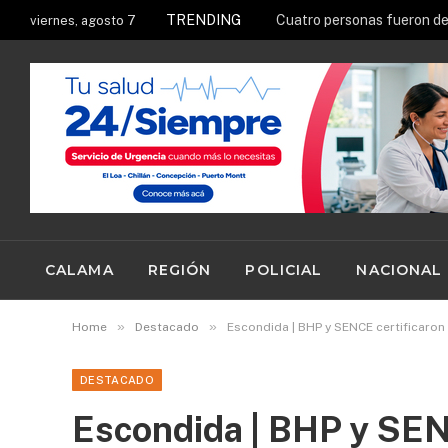
TRENDING
Ruta Patrimonial del Salit
viernes, agosto 7
CALAMA
REGIÓN
POLICIAL
NACIONAL
»
»
Home
Destacado
Escondida | BHP y SENCE certificaron
DESTACADO
Escondida | BHP y SEN