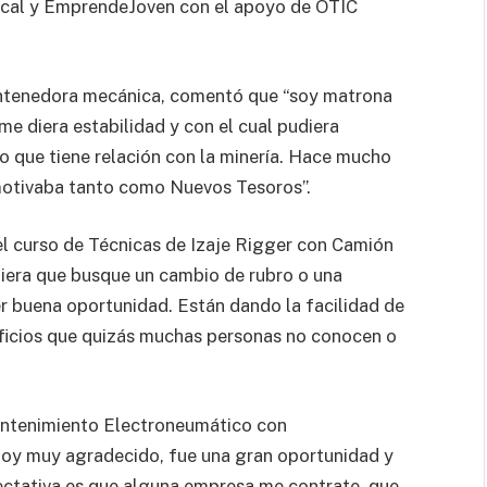
Local y EmprendeJoven con el apoyo de OTIC
antenedora mecánica, comentó que “soy matrona
me diera estabilidad y con el cual pudiera
o que tiene relación con la minería. Hace mucho
otivaba tanto como Nuevos Tesoros”.
ó el curso de Técnicas de Izaje Rigger con Camión
uiera que busque un cambio de rubro o una
er buena oportunidad. Están dando la facilidad de
oficios que quizás muchas personas no conocen o
antenimiento Electroneumático con
toy muy agradecido, fue una gran oportunidad y
ectativa es que alguna empresa me contrate, que