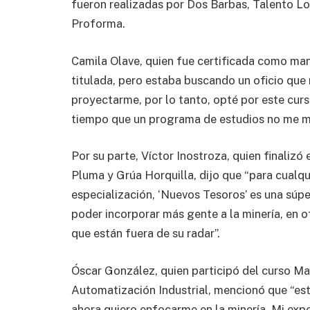
fueron realizadas por Dos Barbas, Talento 
Proforma.
Camila Olave, quien fue certificada como m
titulada, pero estaba buscando un oficio que 
proyectarme, por lo tanto, opté por este curs
tiempo que un programa de estudios no me m
Por su parte, Víctor Inostroza, quien finaliz
Pluma y Grúa Horquilla, dijo que “para cualq
especialización, ‘Nuevos Tesoros’ es una súp
poder incorporar más gente a la minería, en 
que están fuera de su radar”.
Óscar González, quien participó del curso M
Automatización Industrial, mencionó que “es
ahora quiero enfocarme en la minería. Mi exp