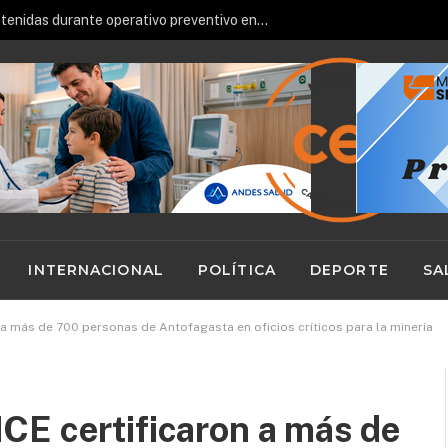
re toma fuerza con alianza institucional
INTERNACIONAL
POLÍTICA
DEPORTE
SA
 a más de 700 personas de Antofagasta en oficios críticos para la minería
CE certificaron a más de