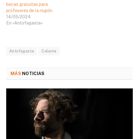
becas gratuitas para
profesores de la región
14/05/2024
En «Antofagasta»
Antofagasta
Calama
MÁS
NOTICIAS