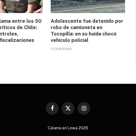
lama entre los 50
Adolescente fue detenido por
ríticos de Chile:
robo de camioneta en
ntroles,
Tocopilla: en su huida chocó
 fiscalizaciones
vehículo policial
07/08/2026
Facebook
X
Instagram
(Twitter)
Calama en Linea 2026