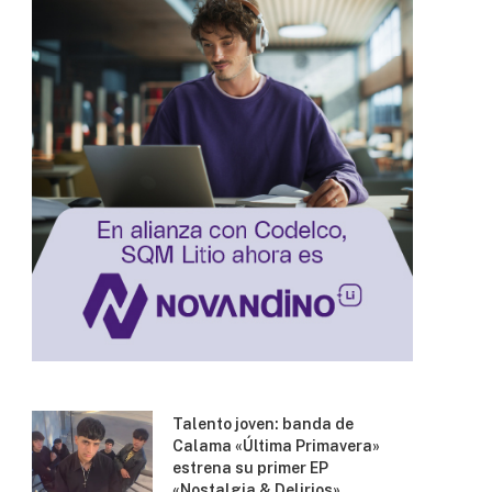
Talento joven: banda de
Calama «Última Primavera»
estrena su primer EP
«Nostalgia & Delirios»