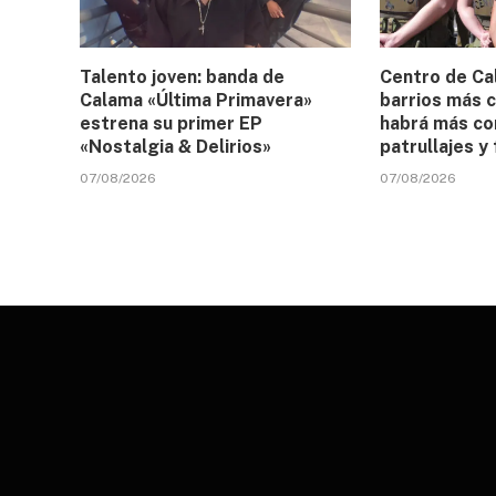
Talento joven: banda de
Centro de Ca
Calama «Última Primavera»
barrios más c
estrena su primer EP
habrá más co
«Nostalgia & Delirios»
patrullajes y
07/08/2026
07/08/2026