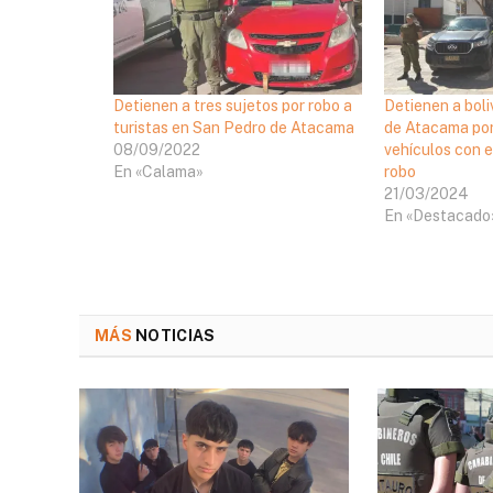
Detienen a tres sujetos por robo a
Detienen a bol
turistas en San Pedro de Atacama
de Atacama por
08/09/2022
vehículos con 
En «Calama»
robo
21/03/2024
En «Destacado
MÁS
NOTICIAS