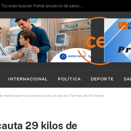
58 dirigentes vecinales de Calama se capacitan prevención de drogas, violencia intrafamiliar y Comisaría Virtual
INTERNACIONAL
POLÍTICA
DEPORTE
SA
 de marihuana tras persecución en sector Termas de Puritama
cauta 29 kilos de