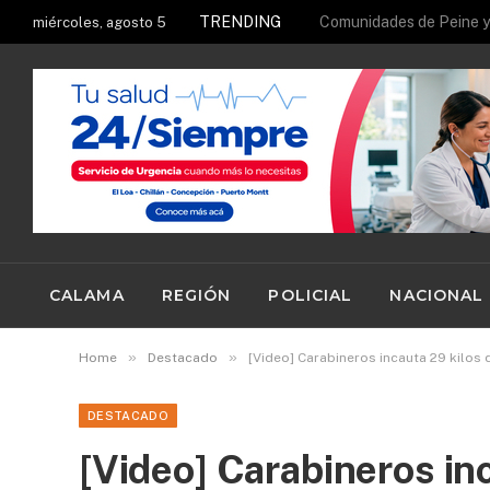
TRENDING
miércoles, agosto 5
CALAMA
REGIÓN
POLICIAL
NACIONAL
»
»
Home
Destacado
[Video] Carabineros incauta 29 kilos
DESTACADO
[Video] Carabineros in