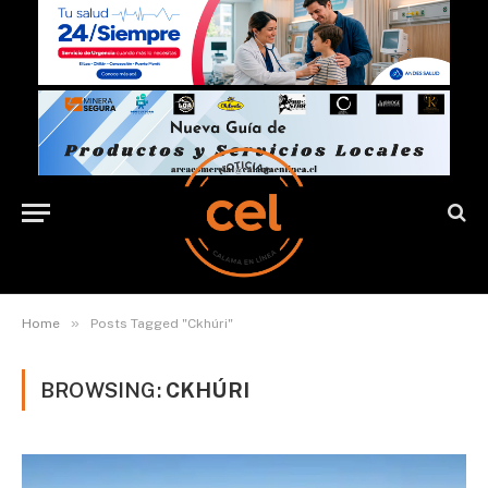
»
Home
Posts Tagged "Ckhúri"
BROWSING:
CKHÚRI