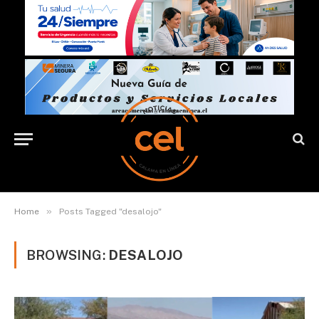
»
Home
Posts Tagged "desalojo"
BROWSING:
DESALOJO