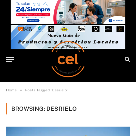
»
Home
Posts Tagged "Desrielo"
BROWSING:
DESRIELO