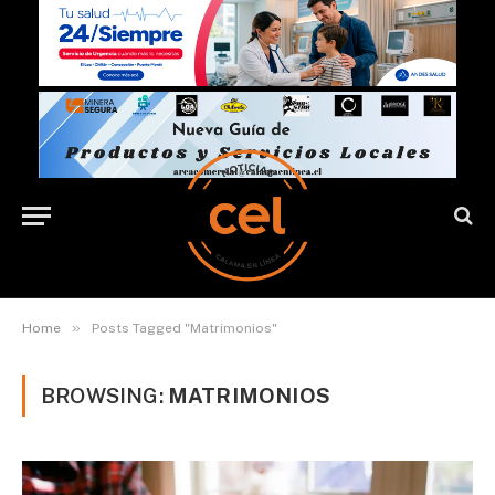
»
Home
Posts Tagged "Matrimonios"
BROWSING:
MATRIMONIOS