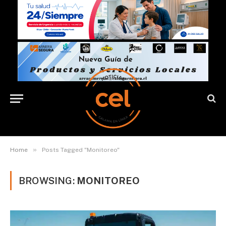
»
Home
Posts Tagged "Monitoreo"
BROWSING:
MONITOREO