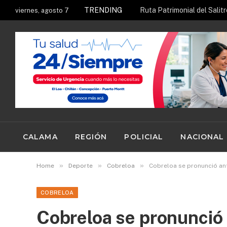
TRENDING
Ruta Patrimonial del Salit
viernes, agosto 7
CALAMA
REGIÓN
POLICIAL
NACIONAL
»
»
»
Home
Deporte
Cobreloa
Cobreloa se pronunció ant
COBRELOA
Cobreloa se pronunció 