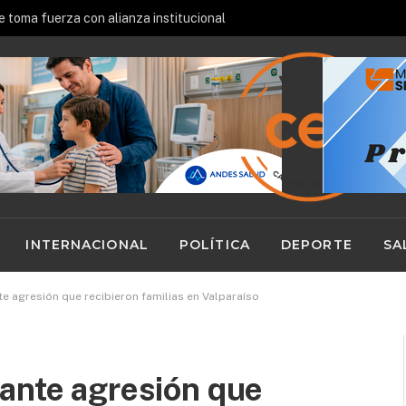
re toma fuerza con alianza institucional
INTERNACIONAL
POLÍTICA
DEPORTE
SA
e agresión que recibieron familias en Valparaíso
ante agresión que