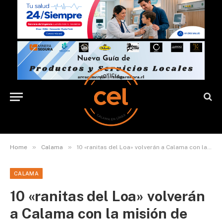
»
»
Home
Calama
10 «ranitas del Loa» volverán a Calama con la misión de repoblar su especie en la zona
CALAMA
10 «ranitas del Loa» volverán
a Calama con la misión de