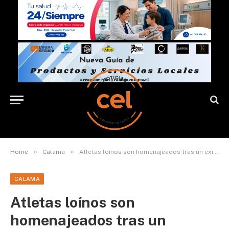
»
»
Home
Calama
Atletas loínos son homenajeados tras un exitoso paso por el Iberoamericano Máster de Lima
CALAMA
Atletas loínos son
homenajeados tras un