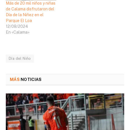
Más de 20 mil niños y niñas
de Calama disfrutaron del
Día de la Niñez en el
Parque El Loa
12/08/2024
En «Calama»
Día del Niño
MÁS
NOTICIAS