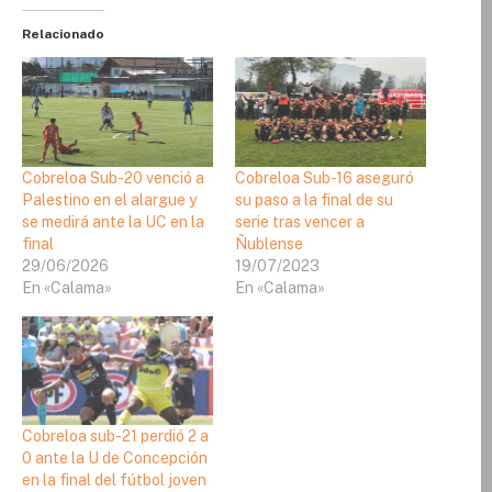
Relacionado
Cobreloa Sub-20 venció a
Cobreloa Sub-16 aseguró
Palestino en el alargue y
su paso a la final de su
se medirá ante la UC en la
serie tras vencer a
final
Ñublense
29/06/2026
19/07/2023
En «Calama»
En «Calama»
Cobreloa sub-21 perdió 2 a
0 ante la U de Concepción
en la final del fútbol joven