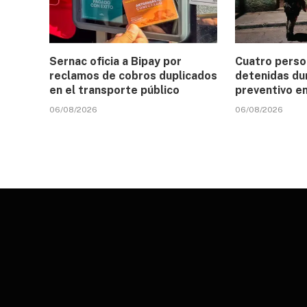
Sernac oficia a Bipay por
Cuatro perso
reclamos de cobros duplicados
detenidas du
en el transporte público
preventivo e
06/08/2026
06/08/2026