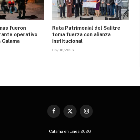
nas fueron
Ruta Patrimonial del Salitre
rante operativo
toma fuerza con alianza
n Calama
institucional
06/08/2026
Facebook
X
Instagram
(Twitter)
Calama en Linea 2026