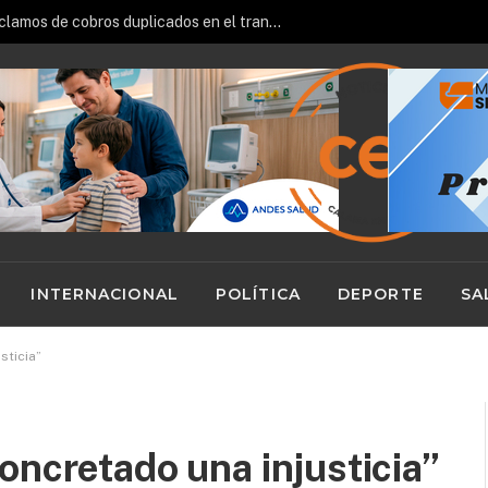
Sernac oficia a Bipay por reclamos de cobros duplicados en el transporte público
INTERNACIONAL
POLÍTICA
DEPORTE
SA
sticia”
oncretado una injusticia”