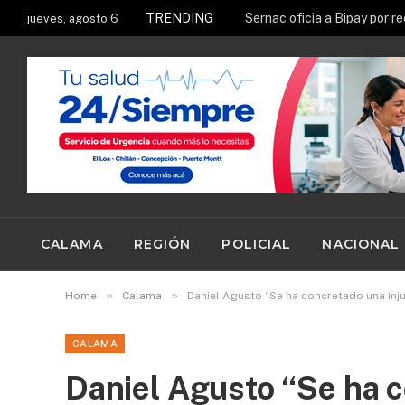
TRENDING
jueves, agosto 6
CALAMA
REGIÓN
POLICIAL
NACIONAL
»
»
Home
Calama
Daniel Agusto “Se ha concretado una inju
CALAMA
Daniel Agusto “Se ha c