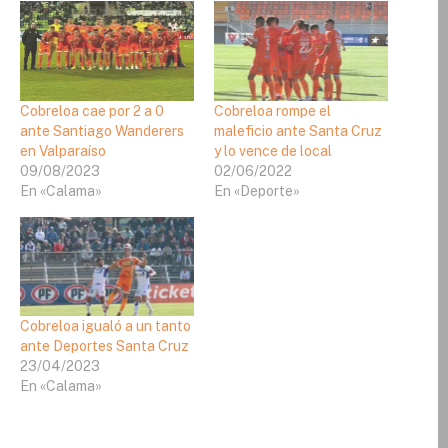
Cobreloa cae por 2 a 0
Cobreloa rompe el
ante Santiago Wanderers
maleficio ante Santa Cruz
en Valparaíso
y lo vence de local
09/08/2023
02/06/2022
En «Calama»
En «Deporte»
Cobreloa igualó a un tanto
ante Deportes Santa Cruz
23/04/2023
En «Calama»