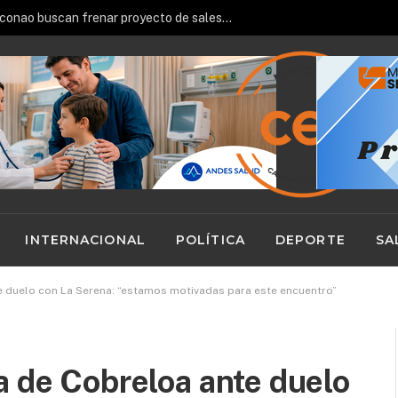
58 dirigentes vecinales de Calama se capacitan prevención de drogas, violencia intrafamiliar y Comisaría Virtual
INTERNACIONAL
POLÍTICA
DEPORTE
SA
e duelo con La Serena: “estamos motivadas para este encuentro”
a de Cobreloa ante duelo