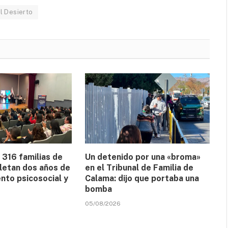
l Desierto
: 316 familias de
Un detenido por una «broma»
etan dos años de
en el Tribunal de Familia de
to psicosocial y
Calama: dijo que portaba una
bomba
05/08/2026