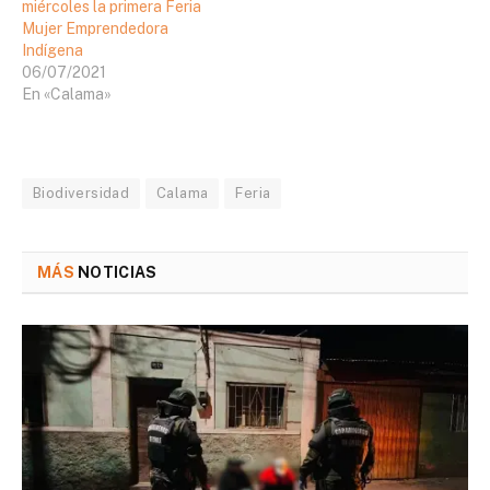
miércoles la primera Feria
Mujer Emprendedora
Indígena
06/07/2021
En «Calama»
Biodiversidad
Calama
Feria
MÁS
NOTICIAS