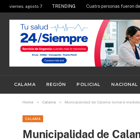
TRENDING
viernes, agosto 7
CALAMA
REGIÓN
POLICIAL
NACIONAL
»
»
Home
Calama
Municipalidad de Calama tomará medidas 
CALAMA
Municipalidad de Cala