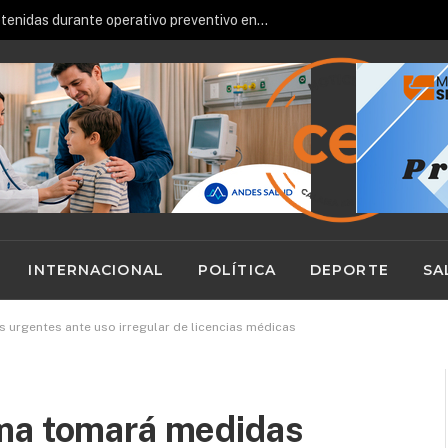
Cuatro personas fueron detenidas durante operativo preventivo en Calama
INTERNACIONAL
POLÍTICA
DEPORTE
SA
urgentes ante uso irregular de licencias médicas
ma tomará medidas