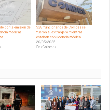
de por la emisión de
328 funcionarios de Comdes se
cencia médicas
fueron al extranjero mientras
ma
estaban con licencia médica
20/05/2025
»
En «Calama»