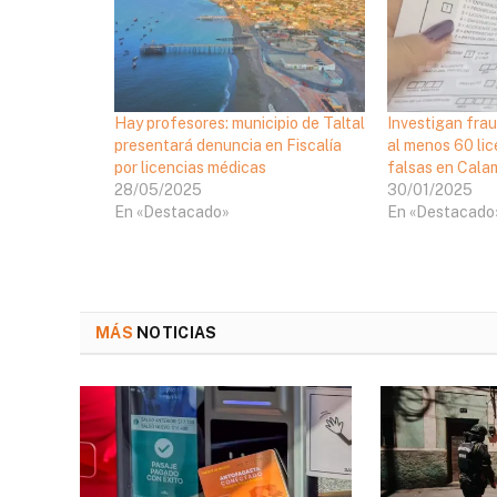
Hay profesores: municipio de Taltal
Investigan frau
presentará denuncia en Fiscalía
al menos 60 li
por licencias médicas
falsas en Cala
28/05/2025
30/01/2025
En «Destacado»
En «Destacado
MÁS
NOTICIAS