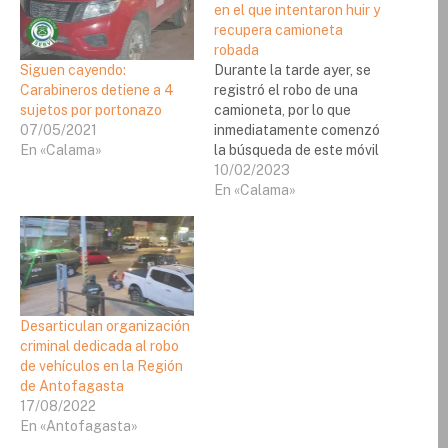
en el que intentaron huir y
recupera camioneta
robada
Siguen cayendo:
Durante la tarde ayer, se
Carabineros detiene a 4
registró el robo de una
sujetos por portonazo
camioneta, por lo que
07/05/2021
inmediatamente comenzó
En «Calama»
la búsqueda de este móvil
por parte de la Sección de
10/02/2023
Encargo y Búsqueda de
En «Calama»
Vehículos (SEBV) de
Carabineros, quienes
lograron recuperarla,
además de detener a dos
sujetos e incautar el
automóvil en el…
Desarticulan organización
criminal dedicada al robo
de vehículos en la Región
de Antofagasta
17/08/2022
En «Antofagasta»