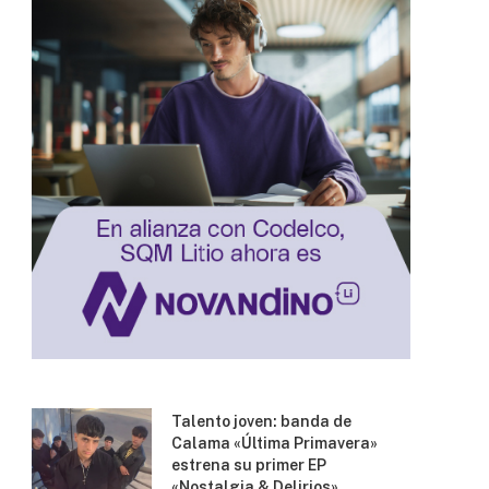
Talento joven: banda de
Calama «Última Primavera»
estrena su primer EP
«Nostalgia & Delirios»