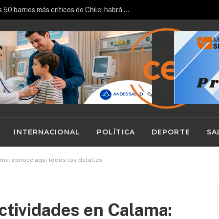
Centro de Calama entre los 50 barrios más críticos de Chile: habrá más controles, patrullajes y fiscalizaciones
INTERNACIONAL
POLÍTICA
DEPORTE
SA
ama: conoce aquí todos los detalles
actividades en Calama: