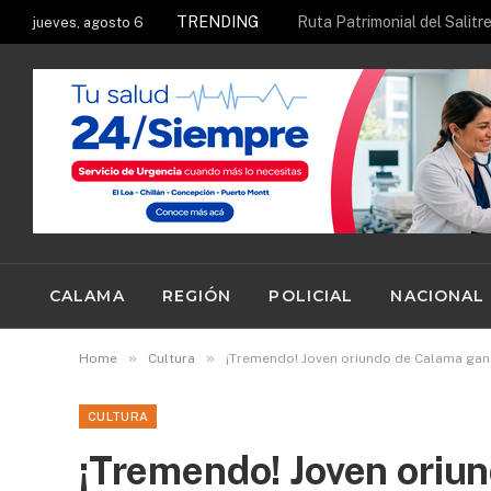
TRENDING
Ruta Patrimonial del Salitr
jueves, agosto 6
CALAMA
REGIÓN
POLICIAL
NACIONAL
»
»
Home
Cultura
¡Tremendo! Joven oriundo de Calama gan
CULTURA
¡Tremendo! Joven oriu