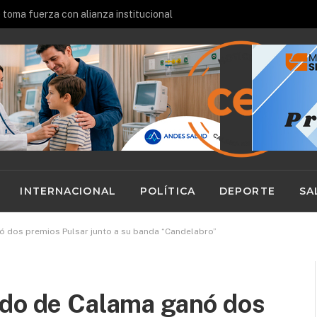
e toma fuerza con alianza institucional
INTERNACIONAL
POLÍTICA
DEPORTE
SA
ó dos premios Pulsar junto a su banda “Candelabro”
ndo de Calama ganó dos