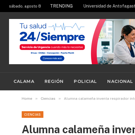
TRENDING
sábado, agosto 8
CALAMA
REGIÓN
POLICIAL
NACIONAL
»
»
Home
Ciencias
Alumna calameña inventa respirador inte
CIENCIAS
Alumna calameña invent