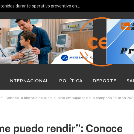
Cuatro personas fueron detenidas durante operativo preventivo en Calama
INTERNACIONAL
POLÍTICA
DEPORTE
SA
”: Conoce la historia de Alan, el niño embajador de la campaña Teletón 202
me puedo rendir”: Conoce