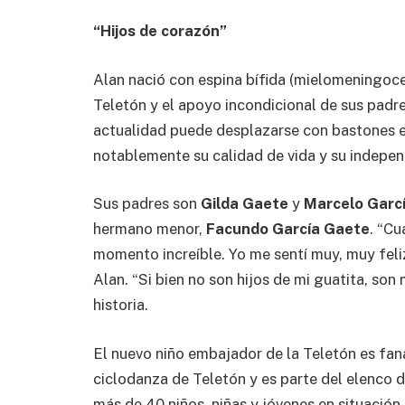
“Hijos de corazón”
Alan nació con espina bífida (mielomeningoce
Teletón y el apoyo incondicional de sus padr
actualidad puede desplazarse con bastones en
notablemente su calidad de vida y su indepen
Sus padres son
Gilda Gaete
y
Marcelo Garc
hermano menor,
Facundo García Gaete
. “C
momento increíble. Yo me sentí muy, muy feliz,
Alan. “Si bien no son hijos de mi guatita, son 
historia.
El nuevo niño embajador de la Teletón es faná
ciclodanza de Teletón y es parte del elenco d
más de 40 niños, niñas y jóvenes en situación