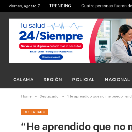
TRENDING
viernes, agosto 7
CALAMA
REGIÓN
POLICIAL
NACIONAL
»
»
Home
Destacado
“He aprendido que no me puedo rendir
DESTACADO
“He aprendido que no 