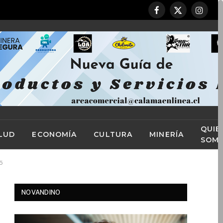
Facebook
X
Instag
(Twitter)
QUIE
LUD
ECONOMÍA
CULTURA
MINERÍA
SOM
5
NOVANDINO