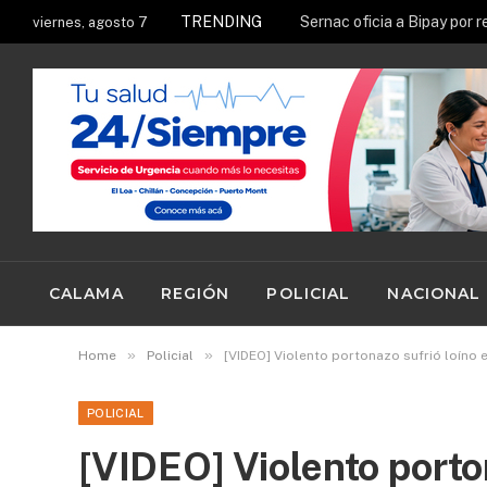
TRENDING
viernes, agosto 7
CALAMA
REGIÓN
POLICIAL
NACIONAL
»
»
Home
Policial
[VIDEO] Violento portonazo sufrió loíno 
POLICIAL
[VIDEO] Violento porton