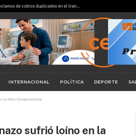
Sernac oficia a Bipay por reclamos de cobros duplicados en el transporte público
INTERNACIONAL
POLÍTICA
DEPORTE
SA
en la Villa Chuquicamata
azo sufrió loíno en la