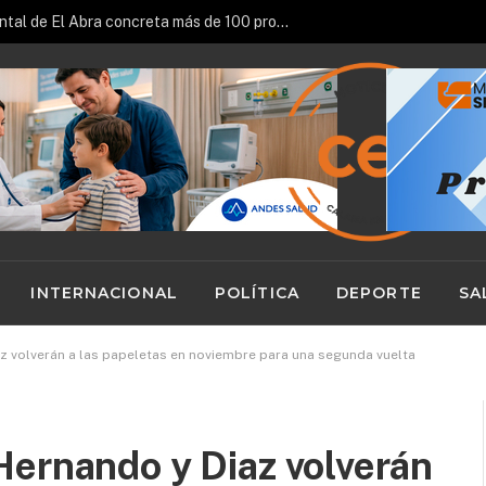
Fondo Patrimonial y Ambiental de El Abra concreta más de 100 proyectos impulsados en la región
INTERNACIONAL
POLÍTICA
DEPORTE
SA
z volverán a las papeletas en noviembre para una segunda vuelta
Hernando y Diaz volverán