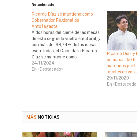
Relacionado
Ricardo Díaz se mantiene como
Gobernador Regional de
Antofagasta
A dos horas del cierre de las mesas
de esta segunda vuelta electoral, y
con más del 98,74% de las mesas
escrutadas, el Candidato Ricardo
Ricardo Díaz y
Díaz se mantiene como
primarias de G
preferencia para seguir en el cargo
24/11/2024
marcadas por la
como Gobernador Regional de
En «Destacado»
locales de vota
Antofagasta para este nuevo
29/11/2020
periodo. El chuquicamatino, ha
En «Destacado
acumulado más del…
MÁS
NOTICIAS