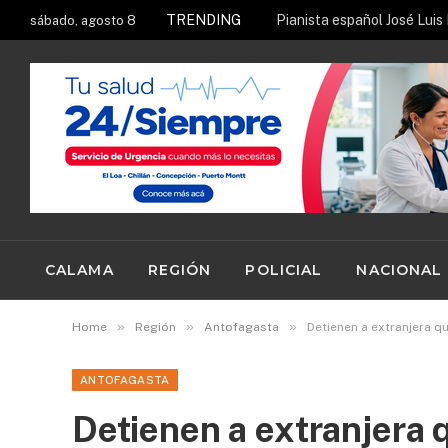
TRENDING
sábado, agosto 8
CALAMA
REGIÓN
POLICIAL
NACIONAL
»
»
»
Home
Región
Antofagasta
Detienen a extranjera q
ANTOFAGASTA
Detienen a extranjera 