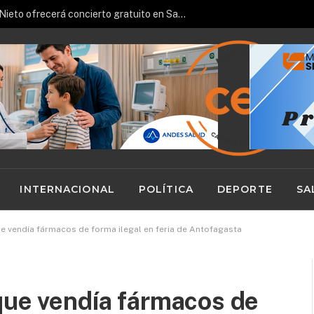
Pianista español José Luis Nieto ofrecerá concierto gratuito en San Pedro de Atacama
INTERNACIONAL
POLÍTICA
DEPORTE
SA
ue vendía fármacos de forma ilegal en feria de Antofagasta
que vendía fármacos de