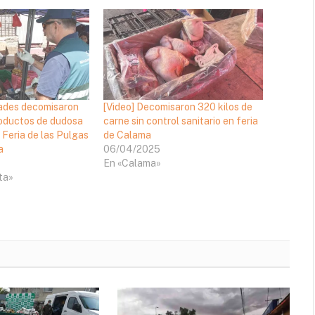
dades decomisaron
[Video] Decomisaron 320 kilos de
roductos de dudosa
carne sin control sanitario en feria
 Feria de las Pulgas
de Calama
a
06/04/2025
En «Calama»
ta»