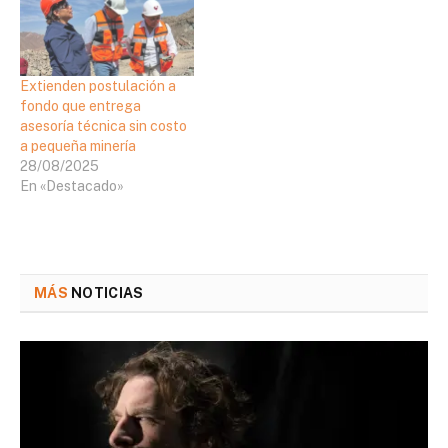
Extienden postulación a
fondo que entrega
asesoría técnica sin costo
a pequeña minería
28/08/2025
En «Destacado»
MÁS
NOTICIAS