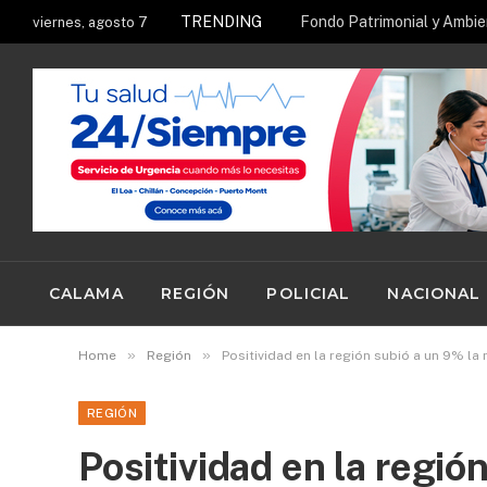
TRENDING
viernes, agosto 7
CALAMA
REGIÓN
POLICIAL
NACIONAL
»
»
Home
Región
Positividad en la región subió a un 9% la
REGIÓN
Positividad en la regió