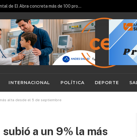
Fondo Patrimonial y Ambiental de El Abra concreta más de 100 proyectos impulsados en la región
INTERNACIONAL
POLÍTICA
DEPORTE
SA
 más alta desde el 5 de septiembre
n subió a un 9% la más