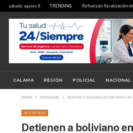
TRENDING
sábado, agosto 8
CALAMA
REGIÓN
POLICIAL
NACIONAL
»
»
Home
Destacado
Detienen a boliviano en San Pedro de
DESTACADO
Detienen a boliviano 