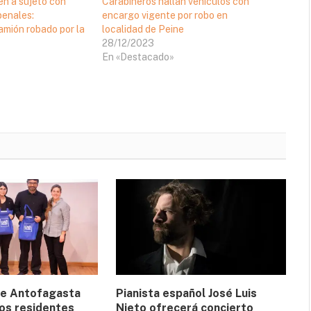
en a sujeto con
Carabineros hallan vehículos con
enales:
encargo vigente por robo en
amión robado por la
localidad de Peine
28/12/2023
En «Destacado»
de Antofagasta
Pianista español José Luis
os residentes
Nieto ofrecerá concierto