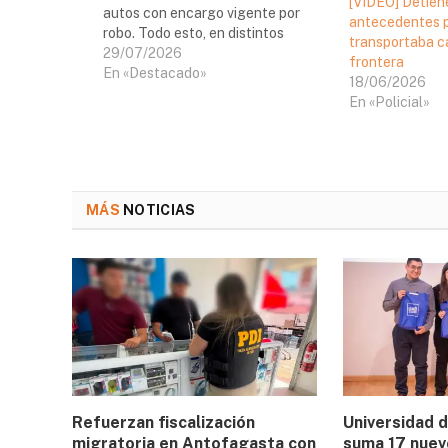
[VIDEO] Detien
autos con encargo vigente por
antecedentes p
robo. Todo esto, en distintos
transportaba c
procedimientos efectuados entre
29/07/2026
frontera
viernes y lunes en la ruta 27CH, en
En «Destacado»
18/06/2026
las cercanías de San Pedro de
En «Policial»
Atacama. Al respecto, el comisario
subrogante de…
MÁS
NOTICIAS
Refuerzan fiscalización
Universidad 
migratoria en Antofagasta con
suma 17 nuev