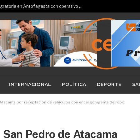
Refuerzan fiscalización migratoria en Antofagasta con operativo de la PDI en zona céntrica
INTERNACIONAL
POLÍTICA
DEPORTE
SA
 Atacama por receptación de vehículos con encargo vigente de robo
en San Pedro de Atacama