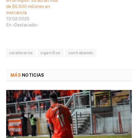
en la región: Incautan más
de $6.500 millones en
mercancía
13/02/2025
En «Destacado»
carabineros
cigarrillos
contrabando
MÁS
NOTICIAS