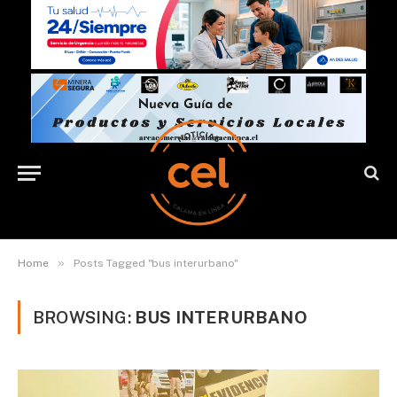
»
Home
Posts Tagged "bus interurbano"
BROWSING:
BUS INTERURBANO