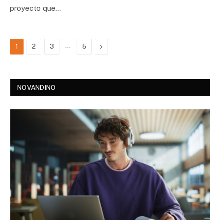
proyecto que…
…
Next
1
2
3
5
NOVANDINO