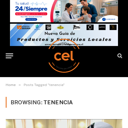
»
Home
Posts Tagged "tenencia"
BROWSING:
TENENCIA