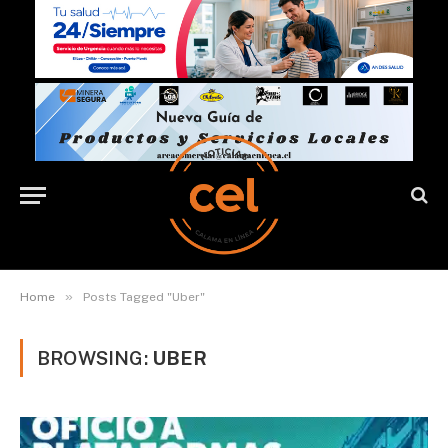
»
Home
Posts Tagged "Uber"
BROWSING:
UBER