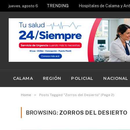
TRENDING
jueves, agosto 6
CALAMA
REGIÓN
POLICIAL
NACIONAL
»
Home
Posts Tagged "Zorros del Desierto" (Page 2)
BROWSING:
ZORROS DEL DESIERTO